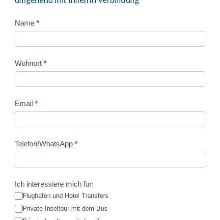
kontakt
Name
I
*
f
y
o
Wohnort
*
u
a
r
Email
*
e
h
u
Telefon/WhatsApp
*
m
a
n
Ich interessiere mich für:
,
Flughafen und Hotel Transfers
l
Private Inseltour mit dem Bus