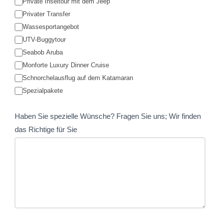
e
Private Inseltour mit dem Jeep
Privater Transfer
a
Wassesportangebot
v
UTV-Buggytour
e
Seabob Aruba
t
Monforte Luxury Dinner Cruise
h
Schnorchelausflug auf dem Katamaran
i
Spezialpakete
s
f
Haben Sie spezielle Wünsche? Fragen Sie uns; Wir finden
i
das Richtige für Sie
e
l
d
b
l
a
n