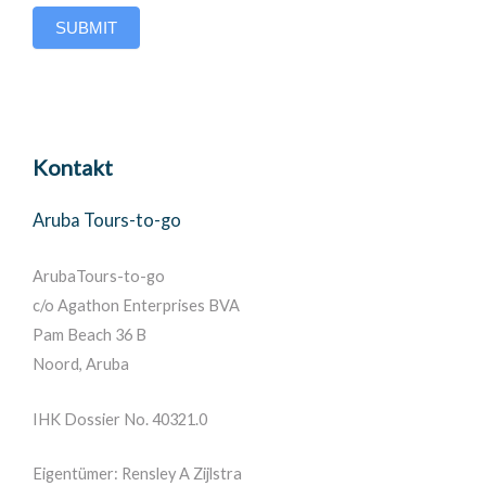
k
SUBMIT
.
Kontakt
Aruba Tours-to-go
ArubaTours-to-go
c/o Agathon Enterprises BVA
Pam Beach 36 B
Noord, Aruba
IHK Dossier No. 40321.0
Eigentümer: Rensley A Zijlstra