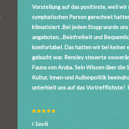
Vorstellung auf das positivste, weil wir
t
symphatischen Person gerechnet hatten
klimatisiert .Bei jedem Stopp wurde un
angeboten…Beinfreiheit und Bequemlich
komfortabel. Das hatten wir bei keiner e
gebucht war. Rensley steuerte souverän
Fauna von Aruba. Sein Wissen über die S
Kultur, Innen-und Außenpolitik beeindru
unterhielt uns auf das Vortrefflichste! R





Claudi