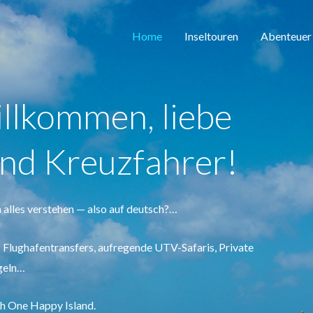
Home
Inseltouren
Abenteuer
llkommen, liebe
und Kreuzfahrer!
 alles verstehen — also auf deutsch?…
P Flughafentransfers, aufregende UTV-Safaris, Private
geln…
ch One Happy Island.