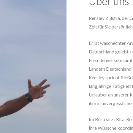
Über uns
Rensley Zijlstra, der
Zeit für Sie persönlich
Er ist waschechter Aru
Deutschland gelebt un
Fremdenverkehrsamt A
Ländern Deutschland, 
Rensley spricht fließ
langjährige Tätigkeit
Urlauber an unserer k
ihm in unvergessliche
Im Büro sitzt Rita, Re
Ihre Wünsche koordini