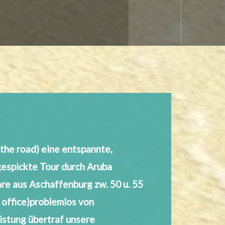
f the road) eine entspannte,
gespickte Tour durch Aruba
re aus Aschaffenburg zw. 50 u. 55
e office)problemlos von
istung übertraf unsere