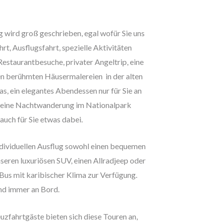
 wird groß geschrieben, egal wofür Sie uns
rt, Ausflugsfahrt, spezielle Aktivitäten
Restaurantbesuche, privater Angeltrip, eine
en berühmten Häusermalereien in der alten
s, ein elegantes Abendessen nur für Sie an
, eine Nachtwanderung im Nationalpark
 auch für Sie etwas dabei.
ndividuellen Ausflug sowohl einen bequemen
seren luxuriösen SUV, einen Allradjeep oder
Bus mit karibischer Klima zur Verfügung.
nd immer an Bord.
uzfahrtgäste bieten sich diese Touren an,