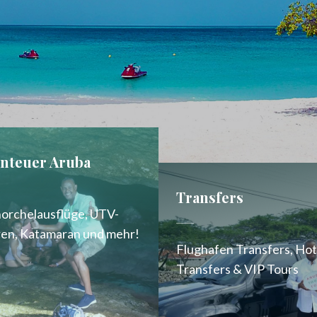
nteuer Aruba
Transfers
orchelausflüge, UTV-
en, Katamaran und mehr!
Flughafen Transfers, Hot
Transfers & VIP Tours