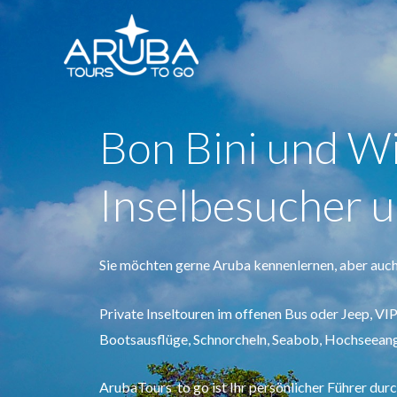
Bon Bini und Wi
Inselbesucher 
Sie möchten gerne Aruba kennenlernen, aber auch
Private Inseltouren im offenen Bus oder Jeep, VI
Bootsausflüge, Schnorcheln, Seabob, Hochseean
ArubaTours to go ist Ihr persönlicher Führer dur