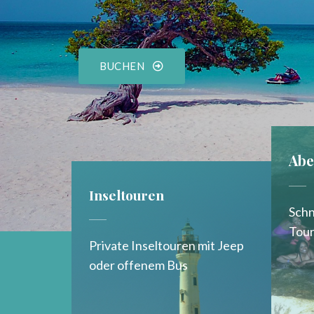
BUCHEN
Abe
Inseltouren
Schn
Tour
Private Inseltouren mit Jeep
oder offenem Bus​